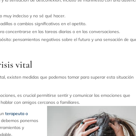
al y la sensación de desconexión, incluso se manifiesta con una ausenc
to muy indeciso y no sé qué hacer.
adillas o cambios significativos en el apetito.
para concentrarse en las tareas diarias o en las conversaciones.
pósito: pensamientos negativos sobre el futuro y una sensación de que
sis vital
ital, existen medidas que podemos tomar para superar esta situación
iones, es crucial permitirse sentir y comunicar las emociones que
 hablar con amigos cercanos o familiares.
 un
terapeuta o
mos debemos ponernos
rramientas y
udable.