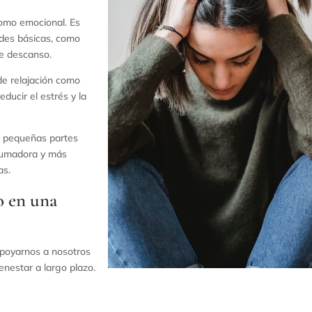
como emocional. Es
ades básicas, como
nte descanso.
 de relajación como
ducir el estrés y la
en pequeñas partes
rumadora y más
as.
 en una
 apoyarnos a nosotros
enestar a largo plazo.