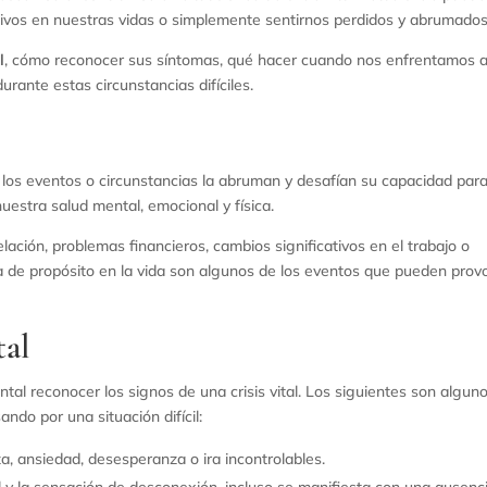
ativos en nuestras vidas o simplemente sentirnos perdidos y abrumados
l
, cómo reconocer sus síntomas, qué hacer cuando nos enfrentamos 
nte estas circunstancias difíciles.
 los eventos o circunstancias la abruman y desafían su capacidad par
nuestra salud mental, emocional y física.
lación, problemas financieros, cambios significativos en el trabajo o
ta de propósito en la vida son algunos de los eventos que pueden prov
tal
l reconocer los signos de una crisis vital. Los siguientes son algun
do por una situación difícil:
za, ansiedad, desesperanza o ira incontrolables.