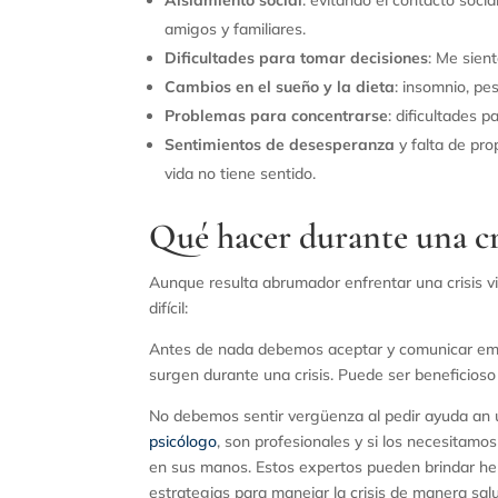
Aislamiento social
: evitando el contacto soci
amigos y familiares.
Dificultades para tomar decisiones
: Me sien
Cambios en el sueño y la dieta
: insomnio, pes
Problemas para concentrarse
: dificultades 
Sentimientos de desesperanza
y falta de pro
vida no tiene sentido.
Qué hacer durante una cri
Aunque resulta abrumador enfrentar una crisis v
difícil:
Antes de nada debemos aceptar y comunicar emoc
surgen durante una crisis. Puede ser beneficioso
No debemos sentir vergüenza al pedir ayuda an
psicólogo
, son profesionales y si los necesita
en sus manos. Estos expertos pueden brindar he
estrategias para manejar la crisis de manera sal