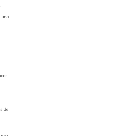
.
a una
a
ocar
os de